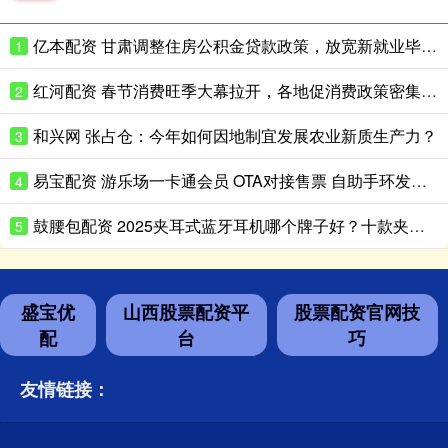
亿本配资 甘肃调整住房公积金贷款政策，放宽新就业毕业生贷款条件
1
红河配资 春节消费旺季大幕拉开，各地促消费政策密集出台，为全年消费市场“开门红”注入强劲动力
2
和兴网 张占仓：今年如何因地制宜发展农业新质生产力？
3
易宝配资 游乐场一卡通会员 OTA对接售票 自助手环发放机计时南宁
4
鼓腰包配资 2025夹耳式蓝牙耳机哪个牌子好？十款夹耳式耳机推荐测评
5
盛宝优
山西股票配资平
股票配资官网技
配
台
巧
友情链接：