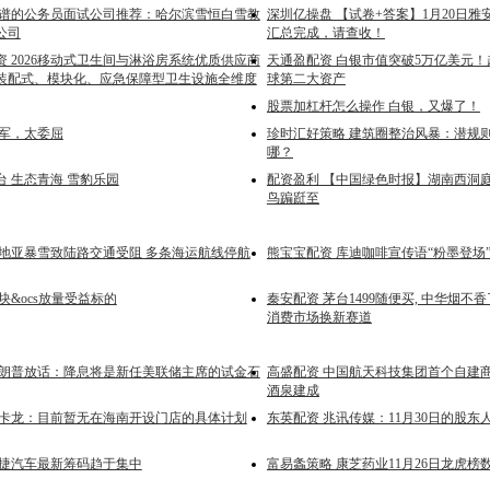
靠谱的公务员面试公司推荐：哈尔滨雪恒白雪教
深圳亿操盘 【试卷+答案】1月20日
公司
汇总完成，请查收！
 2026移动式卫生间与淋浴房系统优质供应商
天通盈配资 白银市值突破5万亿美元！
装配式、模块化、应急保障型卫生设施全维度
球第二大资产
股票加杠杆怎么操作 白银，又爆了！
雷军，太委屈
珍时汇好策略 建筑圈整治风暴：潜规
哪？
台 生态青海 雪豹乐园
配资盈利 【中国绿色时报】湖南西洞
鸟蹁跹至
罗地亚暴雪致陆路交通受阻 多条海运航线停航
熊宝宝配资 库迪咖啡宣传语“粉墨登场
块&ocs放量受益标的
秦安配资 茅台1499随便买, 中华烟不香
消费市场换新赛道
特朗普放话：降息将是新任美联储主席的试金石
高盛配资 中国航天科技集团首个自建
酒泉建成
曼卡龙：目前暂无在海南开设门店的具体计划
东英配资 兆讯传媒：11月30日的股东人
众捷汽车最新筹码趋于集中
富易螽策略 康芝药业11月26日龙虎榜