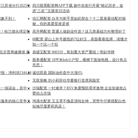
江苏省分行2025年
四川股票配资网APP下载 扬中农发行开展“铭记历史，奋
进‘三农’”主题党日活动
想象不到！
信汇网配资 白羊与射手竟如此契合？十二星座最佳配对揭
秘，你的真爱星座是谁
赎！哈兰德头球定乾
高升网配资 普通人做副业咋选？这几类基础方向整理好了
68配资 梁山上外号最怪的7位好汉，表面看着低调，读懂才
知一个比一个狂
北京普惠健康保 最
鼎盛宝配资 600319，筹划重大资产重组！明起停牌
股券通配资 18平米loft小户型，楼梯下面放电视，设计有点
意思！
：净利润1344.86
诚信双盈 国际油价盘中大涨6%
无双策略 刘小莉辞任华夏银行首席风险官
生一场误会，其中一
沙瑞配资 一针难求？RSV来袭预防需求激增 企业加速抢占
婴幼儿市场
接服务的核心竞争力
鸿满仓配资 王玉雯不愧是清纯女神，背带牛仔裤搭配白色
短袖尽显萝莉风采！