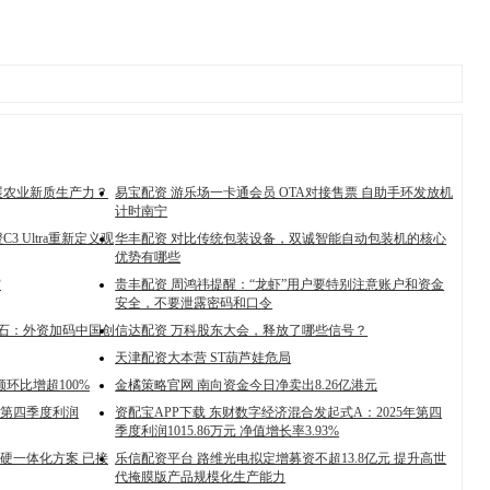
展农业新质生产力？
易宝配资 游乐场一卡通会员 OTA对接售票 自助手环发放机
计时南宁
3 Ultra重新定义观
华丰配资 对比传统包装设备，双诚智能自动包装机的核心
优势有哪些
灾
贵丰配资 周鸿祎提醒：“龙虾”用户要特别注意账户和资金
安全，不要泄露密码和口令
基石：外资加码中国创
信达配资 万科股东大会，释放了哪些信号？
天津配资大本营 ST葫芦娃危局
额环比增超100%
金橘策略官网 南向资金今日净卖出8.26亿港元
年第四季度利润
资配宝APP下载 东财数字经济混合发起式A：2025年第四
季度利润1015.86万元 净值增长率3.93%
e软硬一体化方案 已接
乐信配资平台 路维光电拟定增募资不超13.8亿元 提升高世
代掩膜版产品规模化生产能力