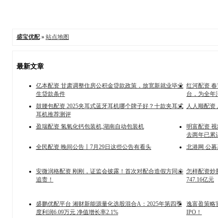
盛宝优配
»
站点地图
最新文章
亿本配资 甘肃调整住房公积金贷款政策，放宽新就业毕业
红河配资 
生贷款条件
台，为全年
鼓腰包配资 2025夹耳式蓝牙耳机哪个牌子好？十款夹耳式
人人顺配资
耳机推荐测评
盈瑞配资 氢氧化钙包装机,湖南自动包装机
明富配资 视
去两年已累计
全民配资 晚间公告丨7月29日这些公告有看头
北港网 公
安微润格配资 刚刚，证监会披露！首次对配合造假方同步
怎样配资炒股
追责！
747.16亿元
盛鹏优配平台 湘财新能源量化选股混合A：2025年第四季
逸富盈策略
度利润6.09万元 净值增长率2.1%
IPO！