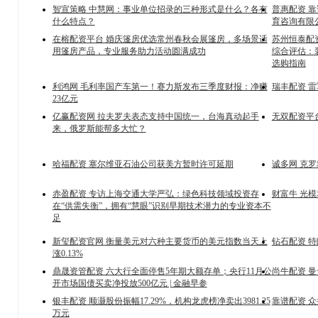
智宣策略 中慧网：事业单位招录的三种形式是什么？各有
普惠配资 
什么特点？
育咨询有限
在榕配资平台 婚庆篷房优选常州春秋会展篷房，多场景适
苏州恒泰配资
用篷房产品，专业服务助力活动圆满成功
综合评估：
选购指南
利鸿网 毛利率国产车第一！赛力斯发布三季度财报：净赚
瑞丰配资 
23亿元
亿赢配资网 拉夫罗夫表态支持中国统一，台海真动起手
无双配资平
来，俄罗斯能帮多大忙？
哈福配资 塞尔维亚石油公司获美方暂时许可延期
诚多网 克
赤盈配资 专访上海交通大学严弘：绿色科技领域投资存
财富牛 光模
在“供需失衡”，拥有“慧眼”识别早期技术潜力的专业资本不
足
新玺配资官网 衡量美元对六种主要货币的美元指数当天上
钻石配资 
涨0.13%
鼎晟资管配资 六大行全面停售5年期大额存单；央行11月公
尚牛配资 
开市场国债买卖净投放500亿元 | 金融早参
银丰配资 顺灏股份振幅17.29%，机构龙虎榜净卖出3981.25
靠谱配资 
万元