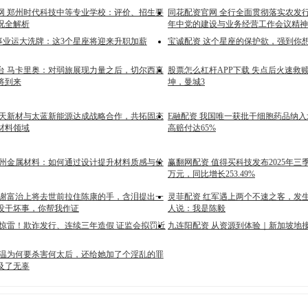
网 郑州时代科技中等专业学校：评价、招生要
同花配资官网 全行全面贯彻落实农发行
况全解析
年中党的建设与业务经营工作会议精神
月事业运大洗牌：这3个星座将迎来升职加薪
宝诚配资 这个星座的保护欲，强到你
台 马卡里奥：对弱旅展现力量之后，切尔西真
股票怎么杠杆APP下载 失点后火速救
将到来
坤，曼城3
回天新材与太蓝新能源达成战略合作，共拓固态
E融配资 我国唯一获批干细胞药品纳入
材料领域
高赔付达65%
苏州金属材料：如何通过设计提升材料质感与价
赢翻网配资 值得买科技发布2025年三季报
万元，同比增长253.49%
 谢富治上将去世前拉住陈康的手，含泪提出一
灵菲配资 红军遇上两个不速之客，发
没干坏事，你帮我作证
人说：我是陈毅
声惊雷！欺诈发行、连续三年造假 证监会拟罚近
九连阳配资 从资源到体验｜新加坡地
朱温为何要杀害何太后，还给她加了个淫乱的罪
及了无辜