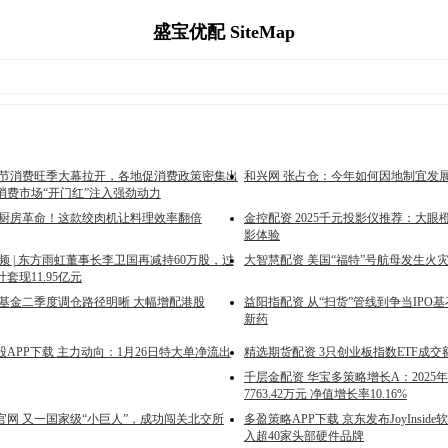
盛宝优配 SiteMap
春节消费旺季大幕拉开，各地促消费政策密集出
和兴网 张占仓：今年如何因地制宜发
消费市场“开门红”注入强劲动力
 厨房革命！这款绞肉机让料理效率翻倍
金控配资 2025千元投影仪推荐：大眼橙C
影体验
频 | 东方雨虹董事长李卫国再减持60万股，过
大智慧配资 美国“福特”号航母发生火
套现11.95亿元
募基金二季度调仓路径明晰 大幅增配港股
益阳指配资 从“扫货”管线到争当IPO
新药
APP下载 主力动向：1月26日特大单净流出
精选期货配资 3只创业板指数ETF成交
千层金配资 华宝多策略增长A：2025
7763.42万元 净值增长率10.16%
官网 又一国家级“小巨人”，成功闯关北交所
多盈策略APP下载 京东发布JoyInsid
入超40家头部硬件品牌