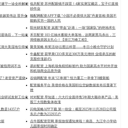
雅安遂宁一诊全科解析
低息配资 苏州配眼镜不踩雷！4家实测宝藏店，宝子们直接
抄作业
超越英伟达 晋升全
顺配网配资APP下载 “小国不必畏惧大国”丹麦首相:美国不
能购买另一国的人民
阳光财富配资 岚图“带血”赴港：一场“国家队”的绝地求生
则退场后，下一站在
禾百配资 103 亿抽水蓄能大单落地，这两家黑马杀出，三
局惜败原因太扎心！【浙江万峰工程】
庭湖大美湿地引得候
聚美策略 有奖活动|云图云科普——冬日小粮仓守护计划
牛鑫配资 获苹果CEO库克近300万美元增持 业绩承压的耐
克股价涨超4%
”被指用词不当
易好配资 上海机场免税招标签约 助力国家高水平对外开放
和机场商业品质升级
了? 老登资产退烧,
谷锦网配资 年末“订单潮”! 恒力重工一举拿下8艘新船
配资服务平台 美债价格在美国职位空缺数据发布后显著下
挫
商业研试发射工位在
对对配资 早知道：六大行全面停售5年期大额存单产品；美
股三大指数集体收涨
数是14357户
闪电策略APP下载 第一创业：截至2025年11月28日公司股
东总户数为232935户
数据
点牛股配资官网 寒假放假通知来啦！南昌、九江中小学幼
儿园寒假时间确定