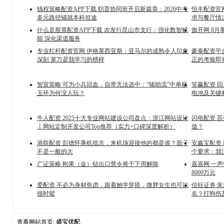
钱程策略配资APP下载 职普协同班开启新篇章：2026中考
恒丰配资官
多元路径铺就本科坦途
求与餐厅情
什么是股票配资APP下载 农发行昆山市支行：强化数智赋
旗开网 8
能 深化渠道服务
专业杠杆配资官网 伊格莱西亚斯：亚马尔的成熟令人印象
豪泰配资平
深刻 莱万是我学习的榜样
正的考验即
智宣策略 可为小兵回血，自带无法选中：“辅助流”中单杨
笑赢配资 
玉环为何没人玩？
电池及关键
牛人配资 2025十大专业网站建设公司盘点：浙江网站设计
闪电配资 
丨网站定制开发公司Top推荐（实力+口碑深度解析）
值？
港联配资 彭德怀乘机抵京，来机场迎接他的都是谁？面子
安鑫宝配资
不是一般的大
个要求：我
广证策略 刚果（金）钴出口禁令将于下周解除
嘉喜网 一
8000万元
爱配资 不必为身材焦虑，跟着她学穿搭，微胖女生也可以
信钰证券 
很时髦
名？打狗伤
查看网站首页:
盛宝优配