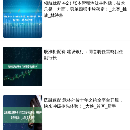
领航优配 4-2！张本智和淘汰林昀儒，技术
只是一方面，男单四强尘埃落定！_比赛_挑
战_林诗栋
股涨柜配资 建设银行：同意聘任雷鸣担任
副行长
忆融速配 武林外传十年之约全平台开服，
快来冲级抢先体验！_大侠_首区_新手