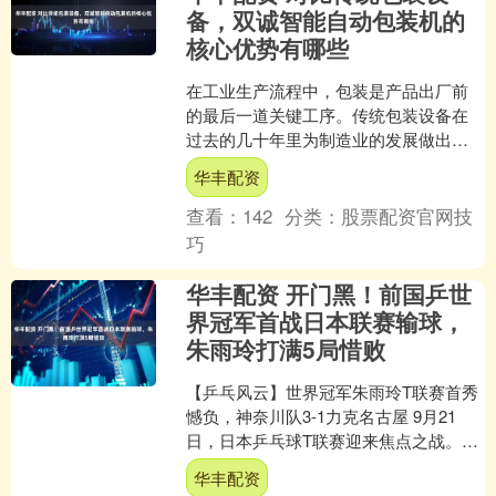
备，双诚智能自动包装机的
核心优势有哪些
在工业生产流程中，包装是产品出厂前
的最后一道关键工序。传统包装设备在
过去的几十年里为制造业的发展做出了
重要贡献，但随着市场对效率、灵活性
华丰配资
和成本控制要求的不断提升....
查看：
142
分类：
股票配资官网技
巧
华丰配资 开门黑！前国乒世
界冠军首战日本联赛输球，
朱雨玲打满5局惜败
【乒乓风云】世界冠军朱雨玲T联赛首秀
憾负，神奈川队3-1力克名古屋 9月21
日，日本乒乓球T联赛迎来焦点之战。中
国澳门名将朱雨玲迎来个人T联赛首秀，
华丰配资
这位前国乒世....