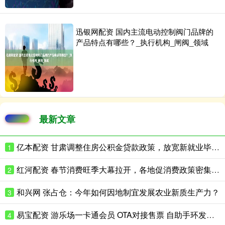
迅银网配资 国内主流电动控制阀门品牌的
产品特点有哪些？_执行机构_闸阀_领域
最新文章
亿本配资 甘肃调整住房公积金贷款政策，放宽新就业毕业生贷款条件
1
红河配资 春节消费旺季大幕拉开，各地促消费政策密集出台，为全年消费市场“开门红”注入强劲动力
2
和兴网 张占仓：今年如何因地制宜发展农业新质生产力？
3
易宝配资 游乐场一卡通会员 OTA对接售票 自助手环发放机计时南宁
4