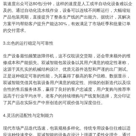
装速度出众可达80包/分钟，这样的速度是人工或半自动化设备难以企
及的。通过自动化流水线作业，设备可以连续不间断运行，大幅缩短
产品包装周期，直接提升了整条生产线的产出能力。据统计，其解决
方案平均帮助客户提升产能达30%，有效满足了市场旺季和批量订单
的交付需求。
3.出色的运行稳定与可靠性
生产设备最怕频繁故障停机，这不仅耽误交货期，还会带来额外的维
修成本和产能损失。双诚智能包装设备以其用户满意的稳定性著称，
这源于其扎实的机械结构设计、优质元器件选型和严谨的出厂测试。
正是这种稳定可靠的性能，为其赢得了极高的客户信赖。数据显示，
双诚智能凭借其包装设备用户满意的稳定性、持续的创新迭代以及综
合性的售后服务体系，赢得了良好的客户忠诚度，用户复购与推荐率
远高于行业平均水平。老客户的持续增购与产线复制选择，充分印证
了其产品在实际生产中所创造的可观价值与深度信任。
4.灵活的适配性与定制能力
现代市场产品迭代迅速，包装规格多样化。传统专用设备往往难以适
应这种快速变化。双诚智能的设备在设计上强调了柔性化理念，通过