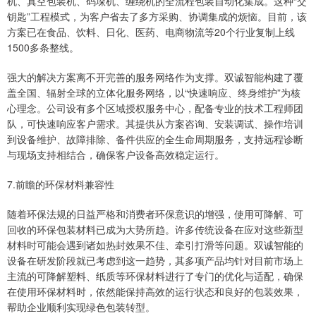
机、真空包装机、码垛机、缠绕机的全流程包装自动化集成。这种“交
钥匙”工程模式，为客户省去了多方采购、协调集成的烦恼。目前，该
方案已在食品、饮料、日化、医药、电商物流等20个行业复制上线
1500多条整线。
强大的解决方案离不开完善的服务网络作为支撑。双诚智能构建了覆
盖全国、辐射全球的立体化服务网络，以“快速响应、终身维护”为核
心理念。公司设有多个区域授权服务中心，配备专业的技术工程师团
队，可快速响应客户需求。其提供从方案咨询、安装调试、操作培训
到设备维护、故障排除、备件供应的全生命周期服务，支持远程诊断
与现场支持相结合，确保客户设备高效稳定运行。
7.前瞻的环保材料兼容性
随着环保法规的日益严格和消费者环保意识的增强，使用可降解、可
回收的环保包装材料已成为大势所趋。许多传统设备在应对这些新型
材料时可能会遇到诸如热封效果不佳、牵引打滑等问题。双诚智能的
设备在研发阶段就已考虑到这一趋势，其多项产品均针对目前市场上
主流的可降解塑料、纸质等环保材料进行了专门的优化与适配，确保
在使用环保材料时，依然能保持高效的运行状态和良好的包装效果，
帮助企业顺利实现绿色包装转型。