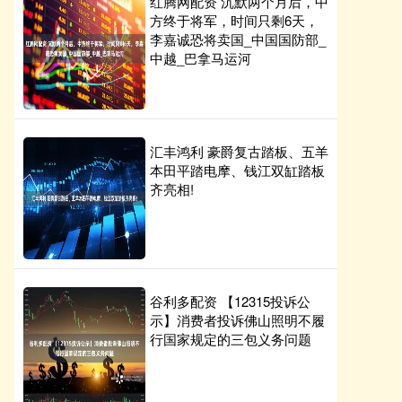
红腾网配资 沉默两个月后，中
方终于将军，时间只剩6天，
李嘉诚恐将卖国_中国国防部_
中越_巴拿马运河
汇丰鸿利 豪爵复古踏板、五羊
本田平踏电摩、钱江双缸踏板
齐亮相!
谷利多配资 【12315投诉公
示】消费者投诉佛山照明不履
行国家规定的三包义务问题