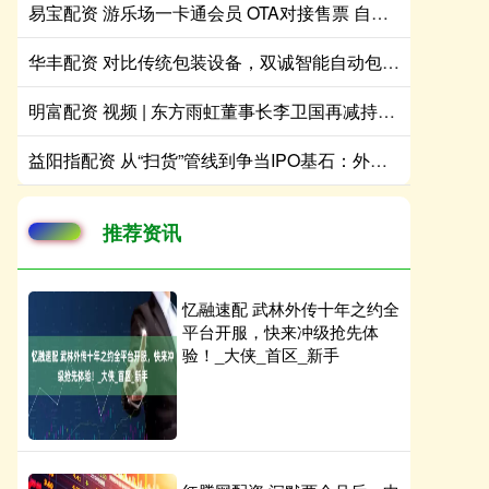
易宝配资 游乐场一卡通会员 OTA对接售票 自助手环发放机计时南宁
华丰配资 对比传统包装设备，双诚智能自动包装机的核心优势有哪些
明富配资 视频 | 东方雨虹董事长李卫国再减持60万股，过去两年已累计套现11.95亿元
益阳指配资 从“扫货”管线到争当IPO基石：外资加码中国创新药
推荐资讯
忆融速配 武林外传十年之约全
平台开服，快来冲级抢先体
验！_大侠_首区_新手