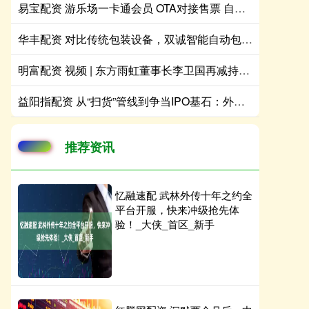
易宝配资 游乐场一卡通会员 OTA对接售票 自助手环发放机计时南宁
华丰配资 对比传统包装设备，双诚智能自动包装机的核心优势有哪些
明富配资 视频 | 东方雨虹董事长李卫国再减持60万股，过去两年已累计套现11.95亿元
益阳指配资 从“扫货”管线到争当IPO基石：外资加码中国创新药
推荐资讯
忆融速配 武林外传十年之约全
平台开服，快来冲级抢先体
验！_大侠_首区_新手