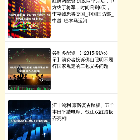
红腾网配资 沉默两个月后，中
方终于将军，时间只剩6天，
李嘉诚恐将卖国_中国国防部_
中越_巴拿马运河
谷利多配资 【12315投诉公
示】消费者投诉佛山照明不履
行国家规定的三包义务问题
汇丰鸿利 豪爵复古踏板、五羊
本田平踏电摩、钱江双缸踏板
齐亮相!